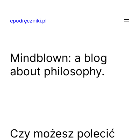
Przejdź
do
epodręczniki.pl
treści
Mindblown: a blog
about philosophy.
Czy możesz polecić